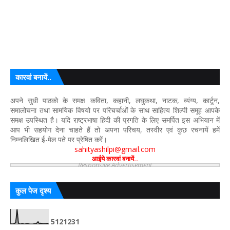
कारवां बनायें..
अपने सुधी पाठको के समक्ष कविता, कहानी, लघुकथा, नाटक, व्यंग्य, कार्टून,
समालोचना तथा सामयिक विषयो पर परिचर्चाओं के साथ साहित्य शिल्पी समूह आपके
समक्ष उपस्थित है। यदि राष्ट्रभाषा हिदी की प्रगति के लिए समर्पित इस अभियान में
आप भी सहयोग देना चाहते हैं तो अपना परिचय, तस्वीर एवं कुछ रचनायें हमें
निम्नलिखित ई-मेल पते पर प्रेषित करें।
sahityashilpi@gmail.com
आईये कारवां बनायें..
Responsive Advertisement
कुल पेज दृश्य
5
1
2
1
2
3
1