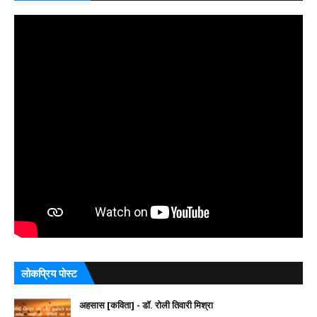
लोकप्रिय पोस्ट
अहसास [कविता] - डॉ. रोली तिवारी मिश्रा