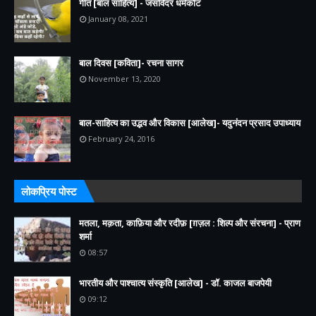
गीत [बाल साहित्य] - जसविंदर धर्मकोट
January 08, 2021
बाल दिवस [कविता]- रचना सागर
November 13, 2020
बाल-साहित्य का उद्भव और विकास [आलेख]- यदुनंदन प्रसाद उपाध्याय
February 24, 2016
लोकप्रिय पोस्ट
मतला, मक़ता, काफ़िया और रदीफ़ [ग़ज़ल : शिल्प और संरचना] - प्राण
शर्मा
08:57
भारतीय और पाश्चात्य संस्कृति [आलेख] - डॉ. काजल बाजपेयी
09:12