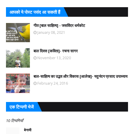
आपको ये पोस्ट पसंद आ सकती हैं
गीत [बाल साहित्य] - जसविंदर धर्मकोट
January 08, 2021
बाल दिवस [कविता]- रचना सागर
November 13, 2020
बाल-साहित्य का उद्भव और विकास [आलेख]- यदुनंदन प्रसाद उपाध्याय
February 24, 2016
एक टिप्पणी भेजें
10 टिप्पणियाँ
बेनामी